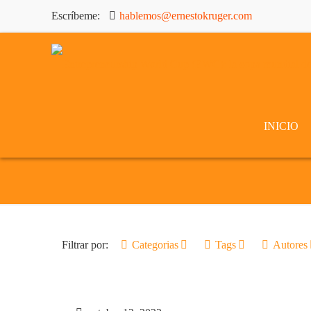
Escríbeme:
hablemos@ernestokruger.com
INICIO
Filtrar por:
Categorias
Tags
Autores