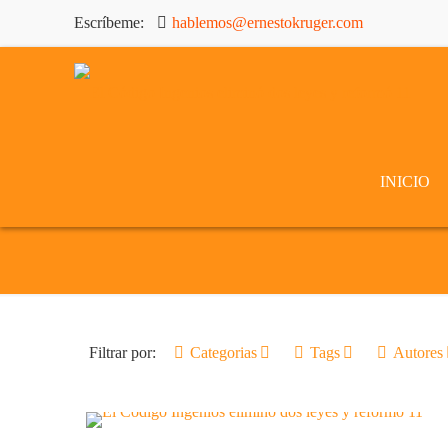
Escríbeme:
hablemos@ernestokruger.com
INICIO
Filtrar por:
Categorias
Tags
Autores